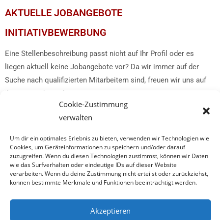
AKTUELLE JOBANGEBOTE
INITIATIVBEWERBUNG
Eine Stellenbeschreibung passt nicht auf Ihr Profil oder es
liegen aktuell keine Jobangebote vor? Da wir immer auf der
Suche nach qualifizierten Mitarbeitern sind, freuen wir uns auf
Ihre Initiativbewerbung.
Cookie-Zustimmung
Schicken Sie uns Ihre vollständigen Bewerbungsunterlagen an
verwalten
bewerbung@eukia-hausverwaltung.de
.
Um dir ein optimales Erlebnis zu bieten, verwenden wir Technologien wie
Cookies, um Geräteinformationen zu speichern und/oder darauf
zuzugreifen. Wenn du diesen Technologien zustimmst, können wir Daten
wie das Surfverhalten oder eindeutige IDs auf dieser Website
verarbeiten. Wenn du deine Zustimmung nicht erteilst oder zurückziehst,
können bestimmte Merkmale und Funktionen beeinträchtigt werden.
© 2026 EUKIA Vermietungs- und Verwaltungs GmbH
Akzeptieren