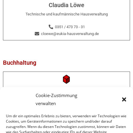
Claudia Löwe
Technische und kaufmännische Hausverwaltung
0351 / 473 73 - 31
cloewe@eukia-hausverwaltung.de
Buchhaltung
Rita Klötzer
Cookie-Zustimmung
verwalten
Mitarbeiterin Buchhaltung
0351 / 473 73 - 32
Um dir ein optimales Erlebnis zu bieten, verwenden wir Technologien wie
Cookies, um Geräteinformationen zu speichern und/oder darauf
rkloetzer@eukia-hausverwaltung.de
zuzugreifen. Wenn du diesen Technologien zustimmst, können wir Daten
wie das Surfverhalten oder eindeutige IDs auf dieser Website